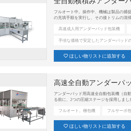
全自動横積みアンダー
フルオート中。操作中、機械は製品の捕
の充填手順を実行し、その後トリムの清
ルトコンベアに沿って配送されます。
高速成人用アンダーパッド包装機
手頃な価格で安定したアンダーパッド
ほしい物リストに追加する
高速全自動アンダーパ
アンダーパッド用高速全自動包装機（自
る前に、2つの圧縮ステージを採用しまし
カウント、スタックの押し出し、袋の開
フルオート。梱包機
フルサーボ
できます。これらの密封包装された製品
ほしい物リストに追加する