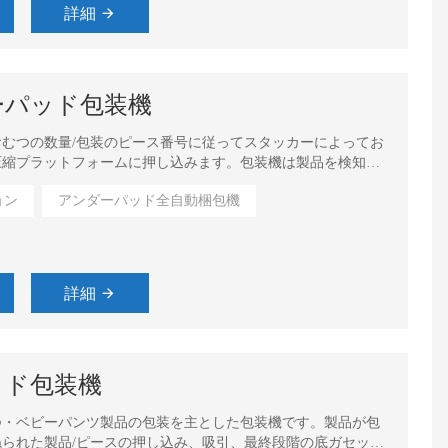
詳細
ーパッド包装機
むつの数量/包装のピース番号に従ってスタッカーによってお
圧縮プラットフォームに押し込みます。包装機は製品を検知す
し、袋送り、吸引、開袋、袋詰めなどの作業を行います。
ョン
アンダーパッド全自動梱包機
詳細
ッド包装機
つ・ベビーパンツ製品の包装を主とした包装機です。製品が包
られた製品/ピースの押し込み、吸引、最終段階の底ガセット