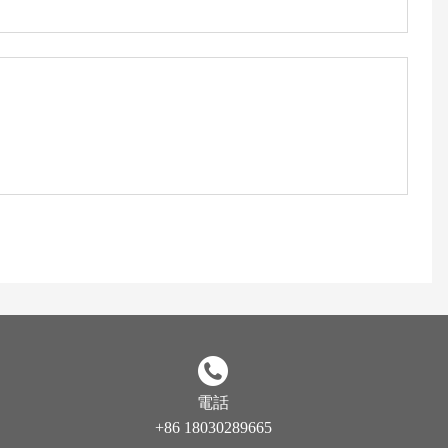
電話
+86 18030289665