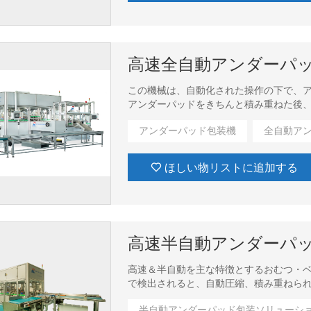
高速全自動アンダーパ
この機械は、自動化された操作の下で、ア
アンダーパッドをきちんと積み重ねた後
ンダーパッドを検出すると、自動圧縮、積
アンダーパッド包装機
全自動ア
品の袋詰めなどの手順が実行されます。
ほしい物リストに追加する
高速全自動ベビーおむつ包装機
高速全自動生理用ナプキン包装機
高速半自動アンダーパ
高速＆半自動を主な特徴とするおむつ・
で検出されると、自動圧縮、積み重ねられ
り、ヒートシール、廃棄物処理などの手
半自動アンダーパッド包装ソリューシ