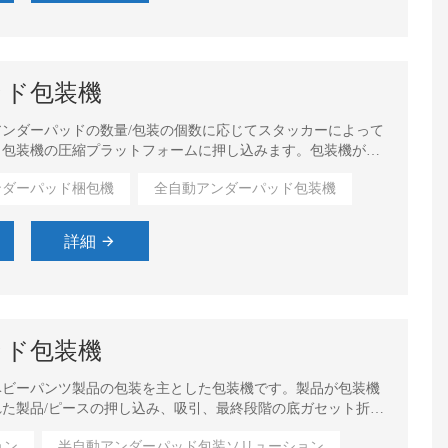
ッド包装機
ンダーパッドの数量/包装の個数に応じてスタッカーによって
、包装機の圧縮プラットフォームに押し込みます。包装機がア
み重ねられた製品/個片の押し込み、袋送り、吸引、開袋、製
ンダーパッド梱包機
全自動アンダーパッド包装機
詳細
高速半自動大人用おむつ包装機
大人用おむつ全自動袋詰め機
ッド包装機
ベビーパンツ製品の包装を主とした包装機です。製品が包装機
た製品/ピースの押し込み、吸引、最終段階の底ガセット折
順が実行されます。
ョン
半自動アンダーパッド包装ソリューション