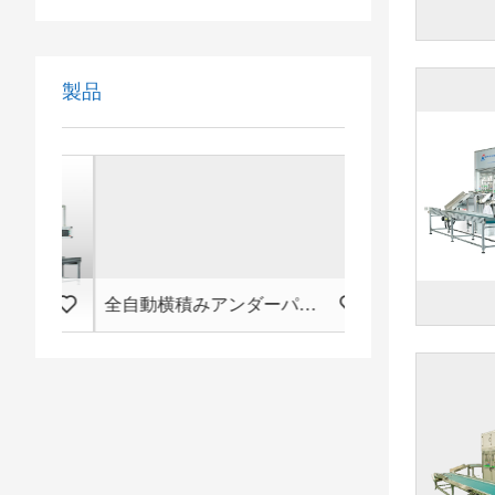
製品
機
全自動横積みアンダーパッド包装機