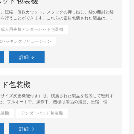
パッド包装機
捉、圧縮、個数カウント、スタックの押し出し、袋の開封と袋
掃を行うことができます。これらの密封包装された製品は、ベ
成人用失禁アンダーパッド包装機
のパッキングソリューション
詳細
ッド包装機
動サイズ変更機能付き）は、積層された製品を包装して密封す
た。フルオート中。操作中、機械は製品の捕捉、圧縮、個数
封と袋の充填手順を実行し、その後トリムの清掃を行うことが
包装機
アンダーパッド包装機
は、ベルトコンベアに沿って配送されます。
詳細