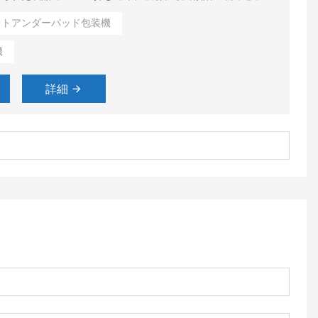
手順が実行されます。
ストアンダーパッド包装機
機
詳細